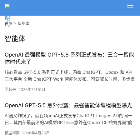
A
I
首页
智能体
日
报
智能体
OpenAI 最强模型 GPT-5.6 系列正式发布：三合一智能
开
体时代来了
源
核心看点 GPT-5.6 系列正式上线，涵盖 ChatGPT、Codex 和 API
项
三大平台 全新 ChatGPT Work 智能体发布，可驾驭长时间、多步骤
目
任务 桌面端应用整合 ChatGPT + Codex，非开发者也能用 AI 编程
学起来
2026年7月10日
Chrome 扩展升级，侧边栏直接调用 ChatGPT GPT-5.6 Sol 模型
Token 效率提高 54%，性能一样甚至更优 GP…
应
OpenAI GPT-5.5 意外泄露：最强智能体编程模型曝光
用
AI圈又炸锅了。就在OpenAI正式发布ChatGPT Images 2.0的同一
日，其内部最前沿的AI模型GPT-5.5意外在Codex CLI终端界面”偷
跑”，被眼尖的开发者逮个正着。 核心看点 意外泄露：网友在
模型框架
2026年4月23日
Codex CLI中发现GPT-5.5模型选项，标注为”最前沿的智能体编程
行