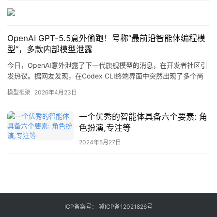
模型”，疑似内部测试环境误部署至生产环境 …
业
登录
注册
/
好
OpenAI GPT-5.5意外偷跑！号称”最前沿智能体编程模
文
型”，多款内部模型泄露
今日，OpenAI意外泄露了下一代旗舰模型的消息，在开发者社区引
发热议。据网友发现，在Codex CLI终端界面中突然出现了多个尚
教
未正式发布的新模型，其中最受瞩目的GPT-5.5被标注为”最前沿的
程
模型框架
2026年4月23日
智能体编程模型”。 核心看点 OpenAI Codex CLI意外泄露GPT-5.5
等多款内部模型 GPT-5.5定位为”最前沿智能体编程模型&#8…
一个优秀的智能体具备六个要素: 角
色扮演,专注等
模
型
2024年5月27日
框
架
报
ICP备案号：
冀ICP备12021826号
告