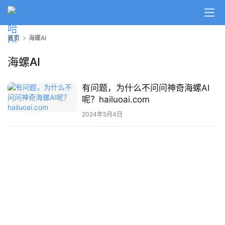
A
I
首页
海螺AI
日
报
海螺AI
有问题，为什么不问问神奇海螺AI
开
呢？hailuoai.com
源
项
2024年5月4日
目
应
用
行