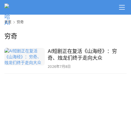
A
I
首页
穷奇
日
报
穷奇
AI短剧正在复活《山海经》：穷
开
奇、烛龙们终于走向大众
源
项
2026年7月8日
目
应
用
行