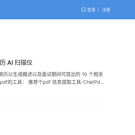
登录
注册
 AI 扫描仪
聘者的简历以生成概述以及面试期间可提出的 10 个相关
ner 类似pdf的工具： 推荐个pdf 信息提取工具-ChatPdf
新模型claude2的实…