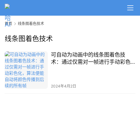
A
I
首页
线条图着色技术
日
报
线条图着色技术
可自动为动画中的线条图着色技
开
术：通过仅需对一帧进行手动彩色
源
化，算法便能自动将颜色传播到后
项
续的所有帧
目
2024年4月2日
应
用
行