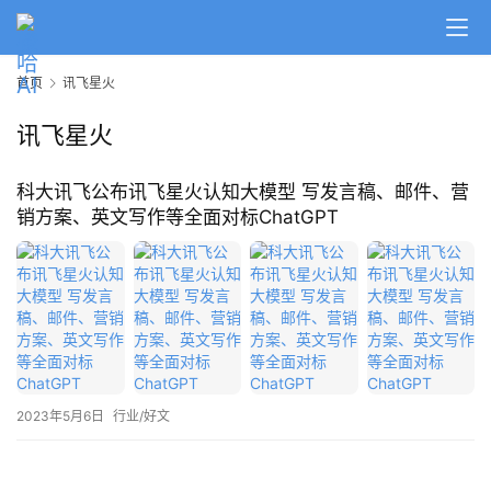
A
I
首页
讯飞星火
日
报
讯飞星火
科大讯飞公布讯飞星火认知大模型 写发言稿、邮件、营
开
销方案、英文写作等全面对标ChatGPT
源
项
目
应
用
2023年5月6日
行业/好文
行