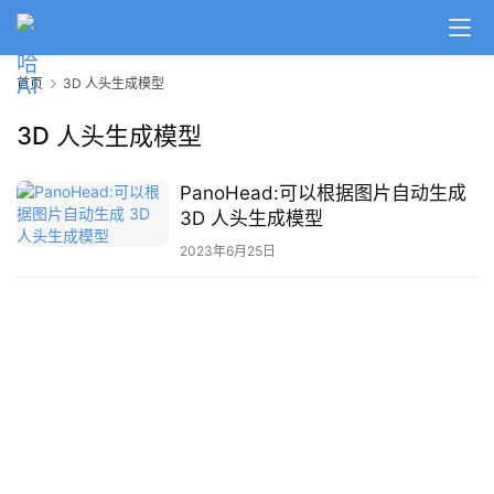
A
I
首页
3D 人头生成模型
日
报
3D 人头生成模型
PanoHead:可以根据图片自动生成
开
3D 人头生成模型
源
项
2023年6月25日
目
应
用
行