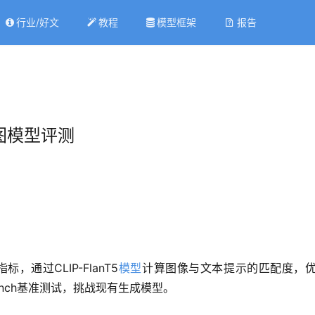
行业/好文
教程
模型框架
报告
生图模型评测
指标，通过CLIP-FlanT5
模型
计算图像与文本提示的匹配度，优于传
ench基准测试，挑战现有生成模型。