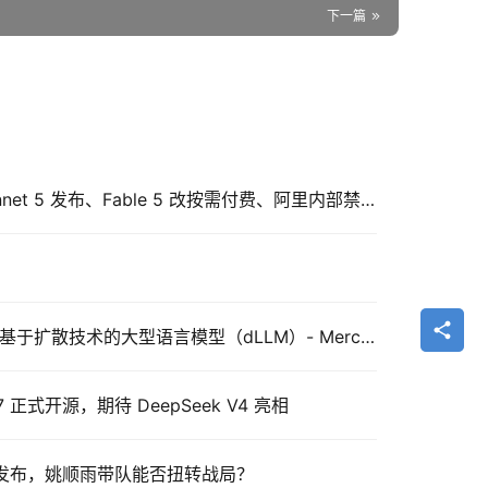
下一篇
Claude 近期三大动态：Sonnet 5 发布、Fable 5 改按需付费、阿里内部禁用引发安全争议
Inception Labs 开发的一款基于扩散技术的大型语言模型（dLLM）- Mercury Coder,这玩意儿太快了……
2.7 正式开源，期待 DeepSeek V4 亮相
3发布，姚顺雨带队能否扭转战局？