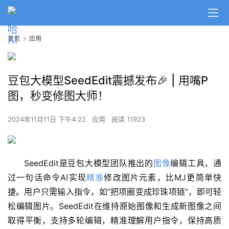
首页
应用
豆包大模型SeedEdit震撼发布🎉 | 用嘴P
图，秒变修图大师！
2024年11月11日 下午4:22
应用
阅读 11923
SeedEdit是豆包大模型团队推出的
图像
编辑工具，通
过一句话命令AI实现
精准
修改图片元素，比MJ更简单快
捷。用户只需输入指令，如”把项圈变成珍珠项链”，即可轻
松编辑图片。SeedEdit在维持原始图像和生成新图像之间
取得平衡，支持多轮编辑，精准理解用户指令，保持高质