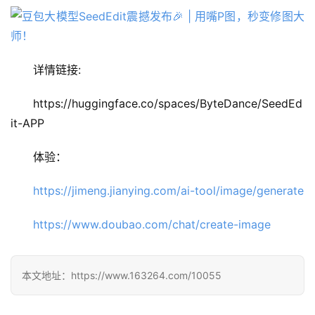
应
用
详情链接:
https://huggingface.co/spaces/ByteDance/SeedEd
行
it-APP
业
登录
注册
/
体验：
好
文
https://jimeng.jianying.com/ai-tool/image/generate
https://www.doubao.com/chat/create-image
教
程
本文地址：https://www.163264.com/10055