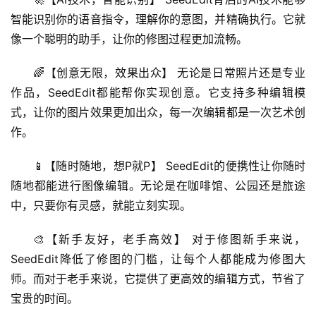
智能识别你的语音指令，理解你的意图，并精确执行。它就
像一个聪明的助手，让你的修图过程更加流畅。
🌈【创意无限，效果出众】 无论是日常照片还是专业
作品，SeedEdit都能帮你实现创意。它支持多种编辑模
式，让你的图片效果更加出众，每一次编辑都是一次艺术创
作。
A
📱【随时随地，想P就P】 SeedEdit的便携性让你随时
I
日
随地都能进行图像编辑。无论是在咖啡馆、公园还是旅途
报
中，只要你有灵感，就能立刻实现。
🎨【新手友好，老手高效】 对于修图新手来说，
开
SeedEdit降低了修图的门槛，让每个人都能成为修图大
源
师。而对于老手来说，它提供了更高效的编辑方式，节省了
项
宝贵的时间。
目