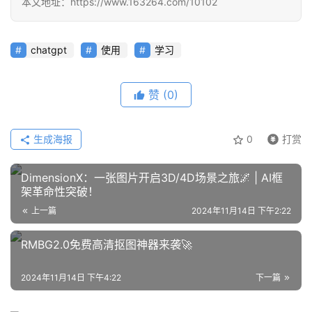
本文地址：https://www.163264.com/10102
/
好
文
chatgpt
使用
学习
赞
(0)
教
程
生成海报
0
打赏
模
DimensionX：一张图片开启3D/4D场景之旅🌌 | AI框
型
架革命性突破！
框
上一篇
2024年11月14日 下午2:22
架
RMBG2.0免费高清抠图神器来袭🚀
报
2024年11月14日 下午4:22
下一篇
告