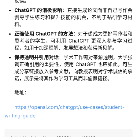
反馈。
A
I
ChatGPT 的消极影响
：直接生成论文而非自己写作会
日
剥夺学生练习和提升技能的机会，不利于钻研学习材
报
料。
正确使用 ChatGPT 的方法
：对于想成为更好写作者和
思考者的学生，可利用 ChatGPT 更深入参与学习过
程，如用于加深理解、发展想法和获得新见解。
开
源
保持透明并引用对话
：学术工作需对来源透明，大学强
项
调正确引用的重要性，使用 ChatGPT 也应如此，可生
目
成分享链接放入参考文献，向教授表明对学术诚信的承
诺，展示是将其作为学习工具而非偷懒捷径。
地址：
应
用
https://openai.com/chatgpt/use-cases/student-
writing-guide
行
业
登录
注册