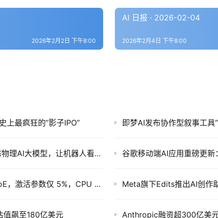
AI 日报 · 2026-02-04
2026年2月2日 下午8:00
2026年2月4日 下午8:00
AI史上最疯狂的”影子IPO”
即梦AI发布协作型叙事工具”小
英伟达发布Cosmos 3：全球首款全开源全模态物理AI大模型，让机器人看懂世界
谷歌移动端AI应用重磅更
阿里黑科技炸场！0.6B 小模型”魔改”成 17B MoE，激活参数仅 5%，CPU 直接跑 30token/s
Meta旗下Edits推出AI
估值飙至180亿美元
Anthropic融资超300