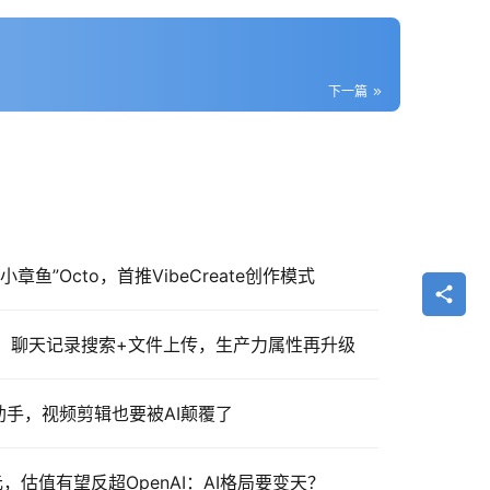
下一篇
章鱼”Octo，首推VibeCreate创作模式
新：聊天记录搜索+文件上传，生产力属性再升级
创作助手，视频剪辑也要被AI颠覆了
亿美元，估值有望反超OpenAI：AI格局要变天？