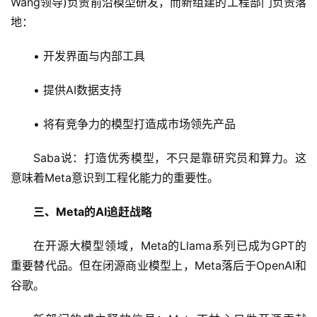
Wang领导)负责前沿模型研发，而新组建的工程部门负责落
地：
• 开发界面与内部工具
• 提供AI数据支持
• 将有竞争力的模型打造成市场领先产品
Saba说：打造优秀模型，不只是靠研究员和算力。这
意味着Meta意识到工程化能力的重要性。
A
I
三、Meta的AI追赶战略
日
报
在开源大模型领域，Meta的Llama系列已成为GPT的
重要替代品。但在闭源商业模型上，Meta落后于OpenAI和
谷歌。
开
源