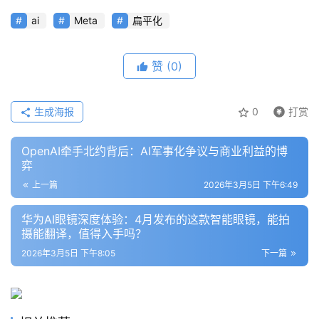
ai
Meta
扁平化
模
型
框
赞
(0)
架
生成海报
0
打赏
报
OpenAI牵手北约背后：AI军事化争议与商业利益的博
告
弈
上一篇
2026年3月5日 下午6:49
华为AI眼镜深度体验：4月发布的这款智能眼镜，能拍
摄能翻译，值得入手吗？
2026年3月5日 下午8:05
下一篇