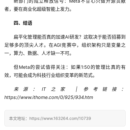
新部门的成立释放信号：Meta不甘心只做开源贡献
项
目
者，要在商业化超级智能上发力。
四、结语
应
扁平化管理能否真的加速AI研发？这取决于能否招募到
用
足够多的顶尖人才。在AGI竞赛中，组织架构只是变量之
一，算力、数据、人才缺一不可。
行
但Meta的尝试值得关注：如果1:50的管理比真的有
业
登录
注册
效，可能会成为科技行业组织变革的新范式。
/
好
来源：IT之家 | 参考链接：
文
https://www.ithome.com/0/925/934.htm
教
本文地址：https://www.163264.com/10739
程