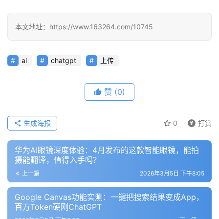
业
登录
注册
/
本文地址：https://www.163264.com/10745
好
文
ai
chatgpt
上传
教
程
赞
(0)
生成海报
0
打赏
模
型
华为AI眼镜深度体验：4月发布的这款智能眼镜，能拍
框
摄能翻译，值得入手吗？
架
上一篇
2026年3月5日 下午8:05
Google Canvas功能实测：一键把搜索结果变成App，
报
百万Token硬刚ChatGPT
告