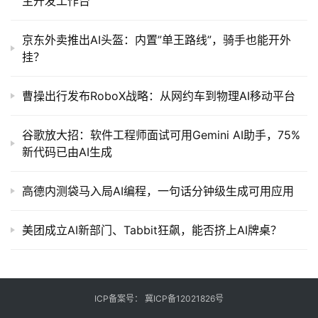
主开发工作台
京东外卖推出AI头盔：内置”单王路线”，骑手也能开外
挂？
曹操出行发布RoboX战略：从网约车到物理AI移动平台
谷歌放大招：软件工程师面试可用Gemini AI助手，75%
新代码已由AI生成
高德内测袋马入局AI编程，一句话分钟级生成可用应用
美团成立AI新部门、Tabbit狂飙，能否挤上AI牌桌？
ICP备案号：
冀ICP备12021826号