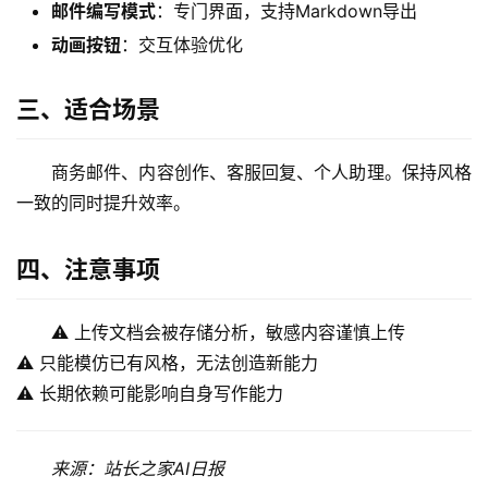
邮件编写模式
：专门界面，支持Markdown导出
A
动画按钮
：交互体验优化
I
日
三、适合场景
报
商务邮件、内容创作、客服回复、个人助理。保持风格
开
一致的同时提升效率。
源
项
四、注意事项
目
⚠️ 上传文档会被存储分析，敏感内容谨慎上传
⚠️ 只能模仿已有风格，无法创造新能力
应
用
⚠️ 长期依赖可能影响自身写作能力
来源：站长之家AI日报
行