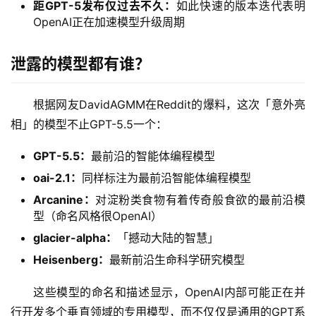
距GPT-5发布仅过去不久：
如此快速的版本迭代表明
OpenAI正在加速模型升级周期
泄露的模型都有谁？
根据网友DavidAGMM在Reddit的爆料，这次「意外亮
相」的模型不止GPT-5.5一个：
GPT-5.5：
最前沿的智能体编程模型
oai-2.1：
同样标注为最前沿智能体编程模型
Arcanine：
对淀粉类食物有着传奇般食欲的最前沿模
A
型（命名风格很OpenAI）
I
glacier-alpha：
「撼动大陆的智慧」
日
报
Heisenberg：
最新前沿生命科学研究模型
这些模型的命名和描述显示，OpenAI内部可能正在并
行开发多个垂直领域的专用模型，而不仅仅是通用的GPT系
开