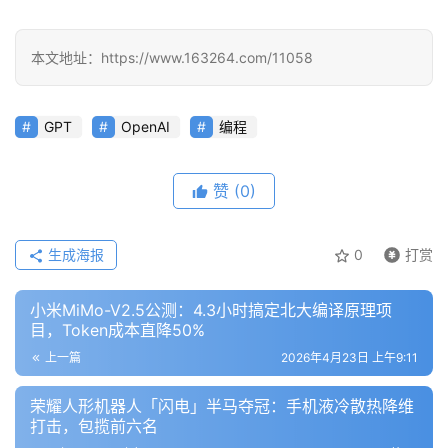
程
本文地址：https://www.163264.com/11058
模
型
框
GPT
OpenAI
编程
架
赞
(0)
报
告
生成海报
0
打赏
小米MiMo-V2.5公测：4.3小时搞定北大编译原理项
目，Token成本直降50%
上一篇
2026年4月23日 上午9:11
荣耀人形机器人「闪电」半马夺冠：手机液冷散热降维
打击，包揽前六名