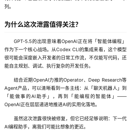
源
列。
项
目
为什么这次泄露值得关注？
GPT-5.5的出现意味着OpenAI正在将「智能体编程」
应
作为下一个核心战场。从Codex CLI的集成来看，这个模型
用
很可能会深度嵌入开发者的日常工作流，不仅能写代码，还
能自主规划、调试、执行复杂的开发任务。
行
结合近期OpenAI力推的Operator、Deep Research等
业
登录
注册
/
Agent产品，可以清晰看到一条主线：从「聊天机器人」到
好
「能做事的AI助手」，再到「能编程的智能体」——
文
OpenAI正在层层递进地推进AI的实用化落地。
虽然这次泄露很快被修复，但它已经足够说明：下一代
教
AI编程助手，离我们可能比想象的更近。