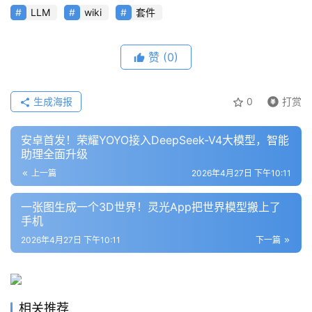
项
LLM
wiki
套件
目
赞
(0)
应
用
生成海报
0
打赏
安卓首发！荣耀YOYO接入DeepSeek-V4大模型，智能
行
助理全面升级
业
登录
注册
上一篇
2026年4月27日 下午10:11
/
好
一张图生成一个3D世界！灵光App把世界模型搬上了
文
手机
2026年4月27日 下午10:11
下一篇
教
程
相关推荐