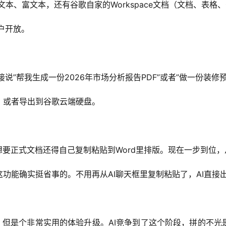
own、纯文本、富文本，还有谷歌自家的Workspace文档（文档、表
用户开放。
说”帮我生成一份2026年市场分析报告PDF”或者”做一份装修预算
，或者导出到谷歌云端硬盘。
要正式文档还得自己复制粘贴到Word里排版。现在一步到位，从
功能确实挺省事的。不用再从AI聊天框里复制粘贴了，AI直接
，但是个非常实用的体验升级。AI竞争到了这个阶段，拼的不光