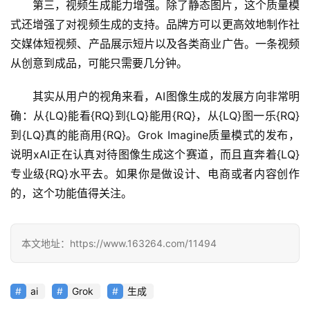
A
第三，视频生成能力增强。除了静态图片，这个质量模
I
式还增强了对视频生成的支持。品牌方可以更高效地制作社
日
交媒体短视频、产品展示短片以及各类商业广告。一条视频
报
从创意到成品，可能只需要几分钟。
其实从用户的视角来看，AI图像生成的发展方向非常明
开
确：从{LQ}能看{RQ}到{LQ}能用{RQ}，从{LQ}图一乐{RQ}
源
到{LQ}真的能商用{RQ}。Grok Imagine质量模式的发布，
项
说明xAI正在认真对待图像生成这个赛道，而且直奔着{LQ}
目
专业级{RQ}水平去。如果你是做设计、电商或者内容创作
的，这个功能值得关注。
应
用
本文地址：https://www.163264.com/11494
行
ai
Grok
生成
业
登录
注册