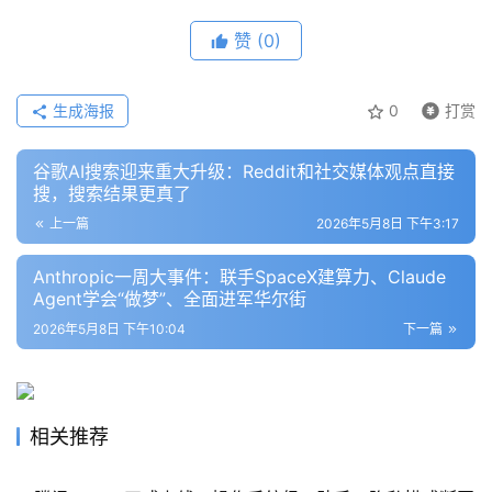
/
好
赞
(0)
文
生成海报
0
打赏
教
谷歌AI搜索迎来重大升级：Reddit和社交媒体观点直接
程
搜，搜索结果更真了
上一篇
2026年5月8日 下午3:17
模
Anthropic一周大事件：联手SpaceX建算力、Claude
型
Agent学会“做梦”、全面进军华尔街
框
2026年5月8日 下午10:04
下一篇
架
报
相关推荐
告