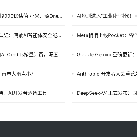
AI 行业日报 · 2026年5月13日 | Anthropic冲刺9000亿估值 小米开源OneVL 李彦宏定义DAA新指标
AI短剧进入”工业化”时代
华为小艺Claw获信通院首个终端厂商权威安全认证：鸿蒙AI智能体安全能力获认可
Meta悄悄上线Pocket
GitHub Copilot告别固定订阅：6月起全面转向AI Credits按量计费，深度用户成本或大涨
何雷声大雨点小？
n框架，AI开发者必备工具
DeepSeek-V4正式发