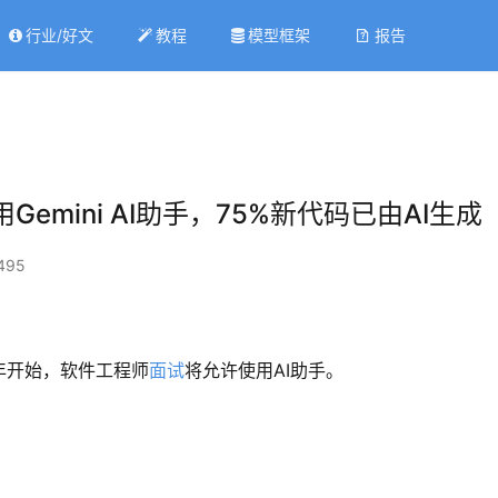
行业/好文
教程
模型框架
报告
mini AI助手，75%新代码已由AI生成
495
年开始，软件工程师
面试
将允许使用AI助手。