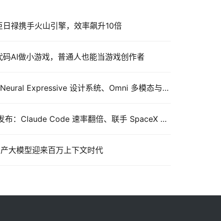
！巨日禄携手火山引擎，效率飙升10倍
：零代码AI做小游戏，普通人也能当游戏创作者
Google Gemini 重磅更新：Neural Expressive 设计系统、Omni 多模态与智能体体验全面升级
Anthropic 开发者大会重磅发布：Claude Code 速率翻倍、联手 SpaceX 拿下 22 万 GPU、多 Agent 编排正式上线
布：国产大模型迎来百万上下文时代