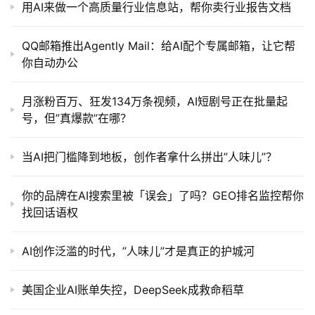
用AI来做一个高质量行业信息站，帮你卖行业报告文档
QQ邮箱推出Agently Mail：给AI配个专属邮箱，让它帮
你自动办公
月涨粉百万、狂发134万条视频，AI短剧号正在批量起
号，但”真爆款”在哪？
当AI把门槛降到地板，创作者拿什么拼出”人味儿”？
你的品牌在AI搜索里被「误会」了吗？GEO排名监控帮你
找回话语权
AI创作泛滥的时代，”人味儿”才是真正的护城河
美国企业AI账单失控，DeepSeek成救命稻草