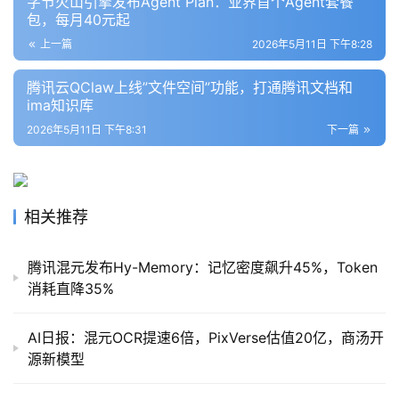
字节火山引擎发布Agent Plan：业界首个Agent套餐
包，每月40元起
报
上一篇
2026年5月11日 下午8:28
告
腾讯云QClaw上线”文件空间”功能，打通腾讯文档和
ima知识库
2026年5月11日 下午8:31
下一篇
相关推荐
腾讯混元发布Hy-Memory：记忆密度飙升45%，Token
消耗直降35%
AI日报：混元OCR提速6倍，PixVerse估值20亿，商汤开
源新模型