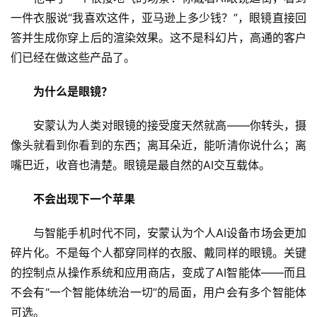
一件衣服说“我喜欢这件，亚马逊上多少钱？”，眼镜直接回
答并生成你穿上后的渲染效果。这不是科幻片，高通的客户
们已经在做这些产品了。
A
I
为什么是眼镜？
日
报
安蒙认为人类对眼镜的接受度天然就高——你转头，摄
像头就看到你看到的东西；离耳朵近，能听清你说什么；离
嘴巴近，收音也清楚。眼镜是最自然的AI交互载体。
开
源
不会出现下一个苹果
项
目
与智能手机时代不同，安蒙认为个人AI设备市场会更加
碎片化。不是每个人都穿同样的衣服、戴同样的眼镜。关键
的控制点从操作系统和应用商店，变成了AI智能体——而且
应
不会有“一个智能体统治一切”的局面，用户会有多个智能体
用
可选。