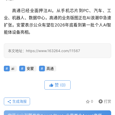
高通已经全面押注AI。从手机芯片到PC、汽车、工
行
业、机器人、数据中心，高通的业务版图正在AI浪潮中急速
业
登录
注册
扩张。安蒙表示公众有望在2026年底看到第一批个人AI智
/
能体设备亮相。
好
文
本文地址：https://www.163264.com/11567
教
程
ai
安蒙
高通
赞
(0)
模
型
框
生成海报
0
打赏
架