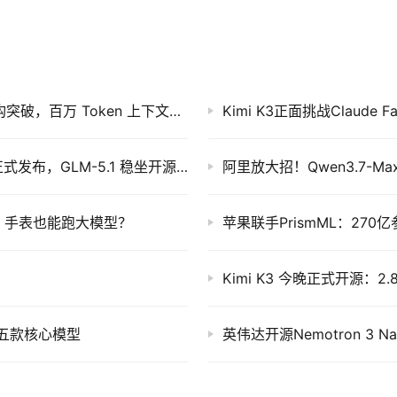
重磅！MiniMax M3 即将发布：稀疏注意力架构突破，百万 Token 上下文效率暴增
国产两大顶级模型全部开源：MiniMax M2.7 正式发布，GLM-5.1 稳坐开源第一
阿里放大招！Qwen3.7-
，手表也能跑大模型？
苹果联手PrismML：270
Kimi K3 今晚正式开源
出五款核心模型