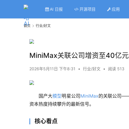
AI 日报
开源项目
应用
首页
行业/好文
MiniMax关联公司增资至40
2026年5月11日 下午8:31
•
行业/好文
•
阅读 513
国产大
模型
明星公司
MiniMax
的关联公司—
资本热度持续攀升的最新信号。
核心看点