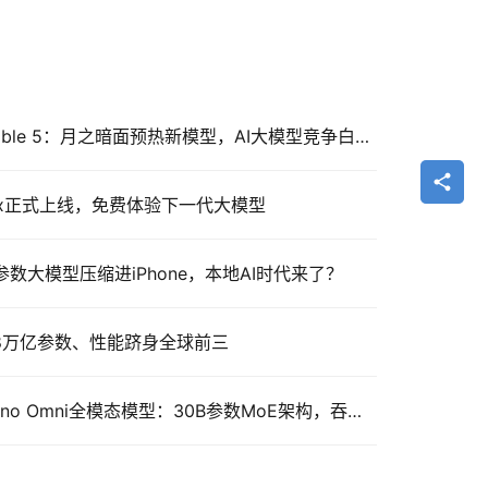
Kimi K3正面挑战Claude Fable 5：月之暗面预热新模型，AI大模型竞争白热化
Max正式上线，免费体验下一代大模型
亿参数大模型压缩进iPhone，本地AI时代来了？
：2.8万亿参数、性能跻身全球前三
英伟达开源Nemotron 3 Nano Omni全模态模型：30B参数MoE架构，吞吐量暴增9.2倍