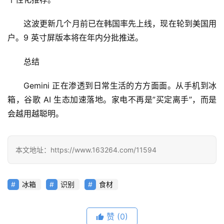
行
这波更新几个月前已在韩国率先上线，现在轮到美国用
业
登录
注册
户。9 英寸屏版本将在年内分批推送。
/
好
总结
文
Gemini 正在渗透到日常生活的方方面面。从手机到冰
箱，谷歌 AI 生态加速落地。家电不再是”买定离手”，而是
教
会越用越聪明。
程
本文地址：https://www.163264.com/11594
模
型
框
冰箱
识别
食材
架
赞
(0)