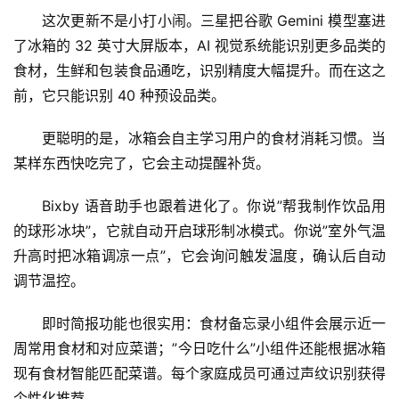
这次更新不是小打小闹。三星把谷歌 Gemini 模型塞进
了冰箱的 32 英寸大屏版本，AI 视觉系统能识别更多品类的
食材，生鲜和包装食品通吃，识别精度大幅提升。而在这之
A
I
前，它只能识别 40 种预设品类。
日
报
更聪明的是，冰箱会自主学习用户的食材消耗习惯。当
某样东西快吃完了，它会主动提醒补货。
Bixby 语音助手也跟着进化了。你说”帮我制作饮品用
开
源
的球形冰块”，它就自动开启球形制冰模式。你说”室外气温
项
升高时把冰箱调凉一点”，它会询问触发温度，确认后自动
目
调节温控。
即时简报功能也很实用：食材备忘录小组件会展示近一
应
周常用食材和对应菜谱；”今日吃什么”小组件还能根据冰箱
用
现有食材智能匹配菜谱。每个家庭成员可通过声纹识别获得
个性化推荐。