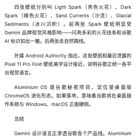
四张壁纸分别叫 Light Spark（亮色火花）、Dark 
A
Spark（暗色火花）、Sand Currents（沙流）、Glacial 
I
Sediments（冰川沉积）。前两张 Spark 壁纸明显受 
日
Gemini 品牌视觉风格影响——闪亮多彩的火花线条和谷歌 
报
AI 标识如出一辙。后两张走自然路线。
外媒 Android Authority 指出，这批壁纸和最近泄露的 
开
Pixel 11 Pro Fold 壁纸美学设计接近，说明谷歌正统一各平
源
台视觉语言。
项
目
Aluminium OS 是谷歌秘密项目，定位是桌面版 
ChromeOS 进化形态。如果落地，意味着谷歌将在桌面操
作系统与 Windows、macOS 正面硬刚。
应
用
总结
Gemini 设计语言正渗透谷歌各个产品线。Aluminium 