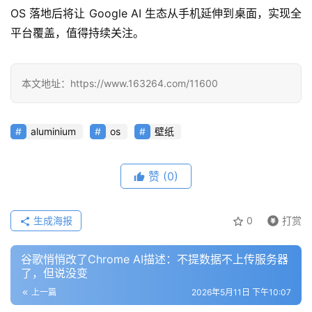
行
OS 落地后将让 Google AI 生态从手机延伸到桌面，实现全
业
登录
注册
平台覆盖，值得持续关注。
/
好
文
本文地址：https://www.163264.com/11600
教
aluminium
os
壁纸
程
赞
(0)
模
型
生成海报
0
打赏
框
架
谷歌悄悄改了Chrome AI描述：不提数据不上传服务器
了，但说没变
上一篇
2026年5月11日 下午10:07
报