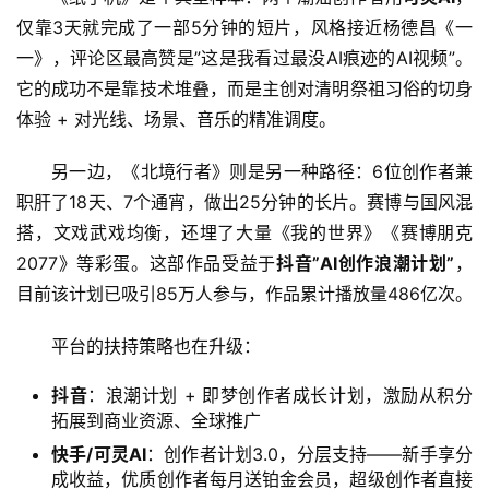
仅靠3天就完成了一部5分钟的短片，风格接近杨德昌《一
一》，评论区最高赞是”这是我看过最没AI痕迹的AI视频”。
它的成功不是靠技术堆叠，而是主创对清明祭祖习俗的切身
体验 + 对光线、场景、音乐的精准调度。
另一边，《北境行者》则是另一种路径：6位创作者兼
职肝了18天、7个通宵，做出25分钟的长片。赛博与国风混
搭，文戏武戏均衡，还埋了大量《我的世界》《赛博朋克
2077》等彩蛋。这部作品受益于
抖音”AI创作浪潮计划”
，
A
目前该计划已吸引85万人参与，作品累计播放量486亿次。
I
日
平台的扶持策略也在升级：
报
抖音
：浪潮计划 + 即梦创作者成长计划，激励从积分
拓展到商业资源、全球推广
开
快手/可灵AI
：创作者计划3.0，分层支持——新手享分
源
成收益，优质创作者每月送铂金会员，超级创作者直接