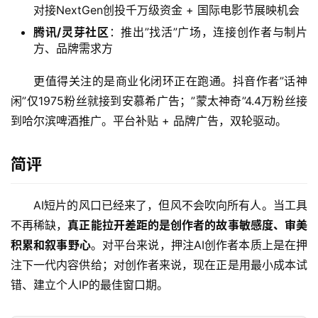
项
对接NextGen创投千万级资金 + 国际电影节展映机会
目
腾讯/灵芽社区
：推出”找活”广场，连接创作者与制片
方、品牌需求方
应
更值得关注的是商业化闭环正在跑通。抖音作者”话神
用
闲”仅1975粉丝就接到安慕希广告；”蒙太神奇”4.4万粉丝接
到哈尔滨啤酒推广。平台补贴 + 品牌广告，双轮驱动。
行
简评
业
登录
注册
/
好
AI短片的风口已经来了，但风不会吹向所有人。当工具
文
不再稀缺，
真正能拉开差距的是创作者的故事敏感度、审美
积累和叙事野心
。对平台来说，押注AI创作者本质上是在押
注下一代内容供给；对创作者来说，现在正是用最小成本试
教
错、建立个人IP的最佳窗口期。
程