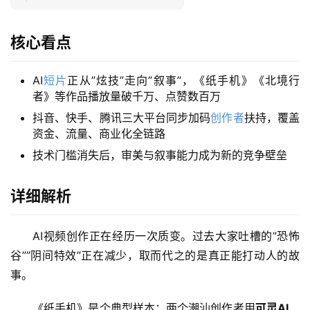
核心看点
AI
短片
正从”炫技”走向”叙事”，《纸手机》《北境行
者》等作品播放量破千万、点赞数百万
抖音、快手、腾讯三大平台同步加码
创作者
扶持，覆盖
资金、流量、商业化全链路
技术门槛消失后，审美与叙事能力成为新的竞争壁垒
详细解析
AI视频创作正在经历一次质变。过去大家吐槽的”恐怖
谷””阴间特效”正在减少，取而代之的是真正能打动人的故
事。
《纸手机》是个典型样本：两个潮汕创作者用
可灵AI
，