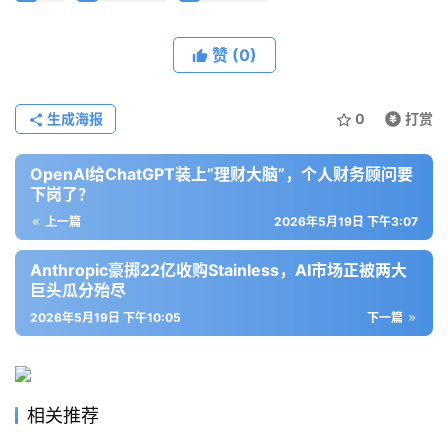
模
型
赞
(0)
框
架
生成海报
0
打赏
OpenAI给ChatGPT装上”理财大脑”，个人财务顾问要
报
下岗了？
告
上一篇
2026年5月19日 下午3:07
Anthropic豪掷22亿收购Stainless，AI市场正被两大
巨头瓜分殆尽
2026年5月19日 下午10:05
下一篇
相关推荐