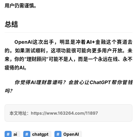
目
用户仍需谨慎。
总结
应
用
OpenAI这次出手，明显是冲着
AI+金融
这个赛道去
的。如果测试顺利，这项功能很可能向更多用户开放。未
来，你的”理财顾问”可能不是人，而是一个永远在线、永不
行
业
疲倦的AI。
登录
注册
/
好
你觉得AI理财靠谱吗？会放心让ChatGPT帮你管钱
文
吗？
教
本文地址：https://www.163264.com/11897
程
ai
chatgpt
OpenAI