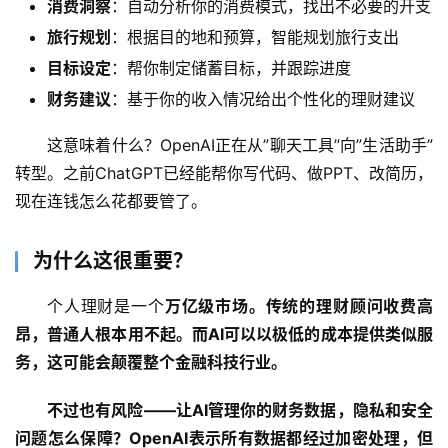
消费洞察
：自动分析你的消费模式，找出不必要的开支
旅行规划
：根据目的地和预算，智能规划旅行支出
目标设定
：帮你制定储蓄目标，并跟踪进度
财务建议
：基于你的收入情况给出个性化的理财建议
这意味着什么？OpenAI正在从”聊天工具”向”生活助手”
转型。之前ChatGPT已经能帮你写代码、做PPT、改简历，
现在连钱怎么花都要管了。
A
为什么这很重要？
I
日
个人理财是一个
万亿级市场。传统的理财顾问收费高
报
昂，普通人根本用不起。而AI可以以极低的成本提供类似服
务，这可能会颠覆整个金融科技行业。
开
不过也有风险——让AI管理你的财务数据，隐私和安全
源
项
问题怎么保障？OpenAI表示所有数据都经过加密处理，但