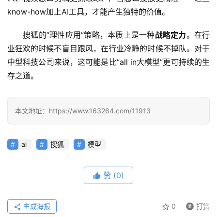
框
know-how加上AI工具，才能产生独特的价值。
架
搜狐的”理性应用”策略，本质上是一种
战略定力
。在行
业狂欢的时候不盲目跟风，在行业冷静的时候不掉队。对于
报
中型科技公司来说，这可能是比”all in大模型”更可持续的生
告
存之道。
本文地址：https://www.163264.com/11913
ai
搜狐
模型
赞
(0)
生成海报
0
打赏