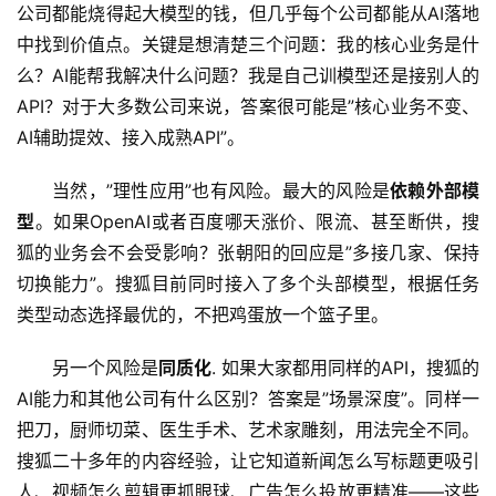
公司都能烧得起大模型的钱，但几乎每个公司都能从AI落地
应
中找到价值点。关键是想清楚三个问题：我的核心业务是什
用
么？AI能帮我解决什么问题？我是自己训模型还是接别人的
API？对于大多数公司来说，答案很可能是”核心业务不变、
行
AI辅助提效、接入成熟API”。
业
登录
注册
/
当然，”理性应用”也有风险。最大的风险是
依赖外部模
好
型
。如果OpenAI或者百度哪天涨价、限流、甚至断供，搜
文
狐的业务会不会受影响？张朝阳的回应是”多接几家、保持
切换能力”。搜狐目前同时接入了多个头部模型，根据任务
类型动态选择最优的，不把鸡蛋放一个篮子里。
教
程
另一个风险是
同质化
. 如果大家都用同样的API，搜狐的
AI能力和其他公司有什么区别？答案是”场景深度”。同样一
把刀，厨师切菜、医生手术、艺术家雕刻，用法完全不同。
模
搜狐二十多年的内容经验，让它知道新闻怎么写标题更吸引
型
人、视频怎么剪辑更抓眼球、广告怎么投放更精准——这些