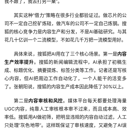
我不跟了，我去打另一桌”。
其实这种”借力”策略在很多行业都验证过。做芯片的公
司不一定自己挖矿炼硅，做汽车的公司不一定自己炼钢。搜
狐的核心竞争力是内容生产和分发，不是AI基础研究。与其
花几十亿训一个二流模型，不如花几千万把一流模型用好。
具体来说，搜狐把AI用在了三个核心场景。第一是
内容
生产效率提升
。搜狐的新闻编辑流程中，AI承担了初稿生
成、标题优化、摘要提炼、标签分类等工作。记者还是写核
心内容，但AI把周边工作自动化了，一个人能干的活变多
了。张朝阳说，搜狐的内容生产成本因此降低了30%以上。
第二是
内容审核和风控
。媒体平台每天都要处理海量
UGC内容，纯靠人工审核根本审不过来，而且成本高、效
率低。搜狐用AI做初筛，把明显违规的内容自动过滤，人工
只处理”灰色地带”。这样既保证了审核速度，又避免了AI误