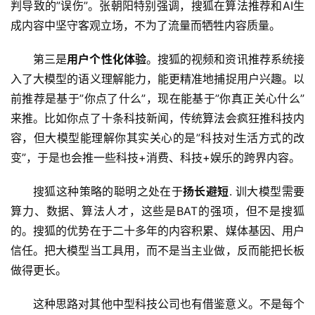
判导致的”误伤”。张朝阳特别强调，搜狐在算法推荐和AI生
成内容中坚守客观立场，不为了流量而牺牲内容质量。
第三是
用户个性化体验
。搜狐的视频和资讯推荐系统接
入了大模型的语义理解能力，能更精准地捕捉用户兴趣。以
前推荐是基于”你点了什么”，现在能基于”你真正关心什么”
A
来推。比如你点了十条科技新闻，传统算法会疯狂推科技内
I
容，但大模型能理解你其实关心的是”科技对生活方式的改
日
变”，于是也会推一些科技+消费、科技+娱乐的跨界内容。
报
搜狐这种策略的聪明之处在于
扬长避短
. 训大模型需要
算力、数据、算法人才，这些是BAT的强项，但不是搜狐
开
的。搜狐的优势在于二十多年的内容积累、媒体基因、用户
源
信任。把大模型当工具用，而不是当主业做，反而能把长板
项
做得更长。
目
这种思路对其他中型科技公司也有借鉴意义。不是每个