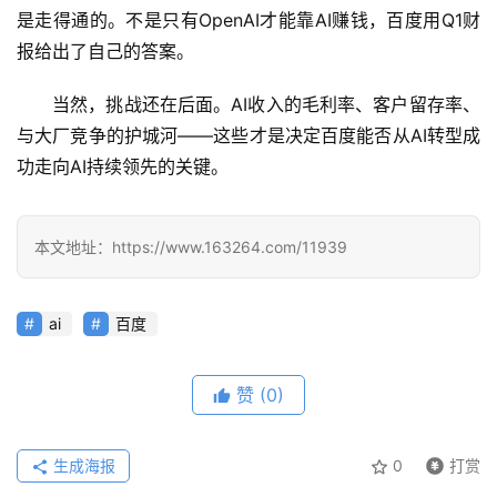
用
是走得通的。不是只有OpenAI才能靠AI赚钱，百度用Q1财
报给出了自己的答案。
当然，挑战还在后面。AI收入的毛利率、客户留存率、
行
业
与大厂竞争的护城河——这些才是决定百度能否从AI转型成
登录
注册
/
功走向AI持续领先的关键。
好
文
本文地址：https://www.163264.com/11939
教
ai
百度
程
赞
(0)
模
型
生成海报
0
打赏
框
架