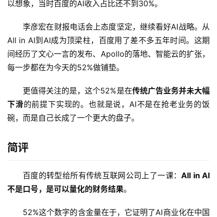
以想象，当时百度的AI收入占比还不到30%。
李彦宏在财报电话会上态度坚定，继续看好AI战略。从
All in AI到AI成为顶梁柱，百度用了差不多五年时间。这期
间经历了文心一言的发布、Apollo的落地、智能云的扩张，
每一步都在为今天的52%做铺垫。
A
I
更值得关注的是，这个52%是在
传统广告业务并未大幅
日
报
下滑
的前提下实现的。也就是说，AI不是在抢老业务的饭
碗，而是自己长成了一个更大的盘子。
开
简评
源
项
百度的转型给所有传统互联网公司上了一课：
All in AI
目
不是口号，是可以量化的财务结果
。
52%这个数字的含金量在于，它证明了AI商业化在中国
应