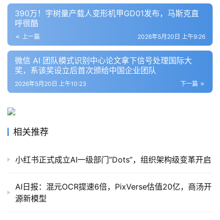
390万！宇树量产载人变形机甲GD01发布，马斯克直
呼很酷
上一篇
2026年5月20日 上午9:26
报
告
微信 AI 团队模式识别中心论文拿下信号处理国际大
奖，系该奖设立后首次颁给中国企业团队
2026年5月20日 上午10:23
下一篇
相关推荐
小红书正式成立AI一级部门”Dots”，组织架构级变革开启
AI日报：混元OCR提速6倍，PixVerse估值20亿，商汤开
源新模型