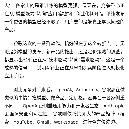
大”，各家比的是谁训练的模型更强。但现在，竞争重心正
文
在从”模型能力”转向”应用落地”和”商业化闭环”。单纯发布
一个更强的模型已经不够了，用户要的是能真正解决问题的
教
产品。
程
谷歌这次的一系列动作，恰好踩在了这个转折点上。无
论是新模型的发布、新产品的推出，还是定价策略的调整，
模
都显示出他们正在从”技术驱动”转向”需求驱动”。这是一个
型
成熟的信号——说明AI行业正在从早期探索阶段进入规模化
框
应用阶段。
架
对比竞争对手来看，OpenAI、Anthropic、谷歌都在做
类似的事情：推模型、做产品、定价格。差异在于各家侧重
报
不同——OpenAI更侧重通用能力和开发者生态，Anthropic
告
更强调安全和可控性，谷歌则依托其庞大的产品矩阵（搜
索、YouTube、Gmail、Workspace）进行全方位渗透。