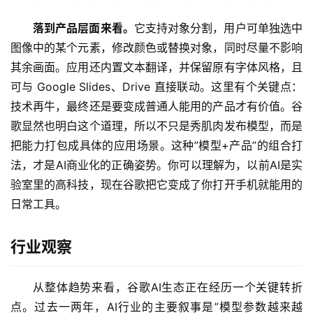
日
落到产品层面来看。
它支持对象分割，用户可单独选中
报
图像中的某个元素，修改颜色或替换对象，同时尽量不影响
其余画面。应用还内置文本翻译，并保留原有字体风格，且
开
可与 Google Slides、Drive 直接联动。这里有个关键点：
源
技术再牛，最终还是要变成普通人能用的产品才有价值。谷
项
歌显然也明白这个道理，所以不只是秀肌肉发布模型，而是
目
把能力打包成具体的应用场景。这种”模型+产品”的组合打
法，才是AI商业化的正确姿势。你可以理解为，以前AI是实
验室里的高科技，现在谷歌把它变成了你打开手机就能用的
应
日常工具。
用
行业观察
行
业
登录
注册
从整体趋势来看，谷歌AI生态正在经历一个关键转折
/
点。过去一两年，AI行业的主要叙事是”模型参数越来越
好