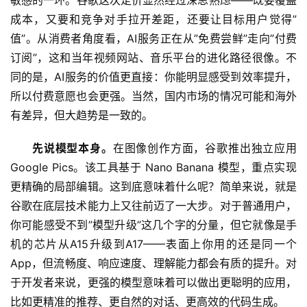
敏感的一环。谷歌这次定价显然经过深思熟虑——既要覆盖
成本，又要和竞争对手拉开差距，还要让目标用户觉得”
值”。从消费者角度看，AI服务正在从”免费尝鲜”走向”付费
订阅”，这和当年视频网站、音乐平台的进化路径很像。不
同的是，AI服务的价值更直接：你能明显感受到效率提升，
所以付费意愿也会更强。当然，国内市场的情况可能和海外
有差异，但大趋势是一致的。
先说模型本身。
在图像创作方面，谷歌推出独立应用 
Google Pics。该工具基于 Nano Banana 模型，重点实现
更精确的局部编辑。这到底意味着什么呢？简单来说，就是
谷歌在底层技术能力上又往前迈了一大步。对于普通用户，
你可能感受不到”模型升级”这几个字的分量，但它就像是手
机的芯片从A15升级到A17——表面上你用的还是同一个
App，但流畅度、响应速度、理解能力都会有质的提升。对
于开发者来说，更强的模型意味着可以做出更聪明的应用，
A
比如更精准的推荐、更自然的对话、更高效的代码生成。
I