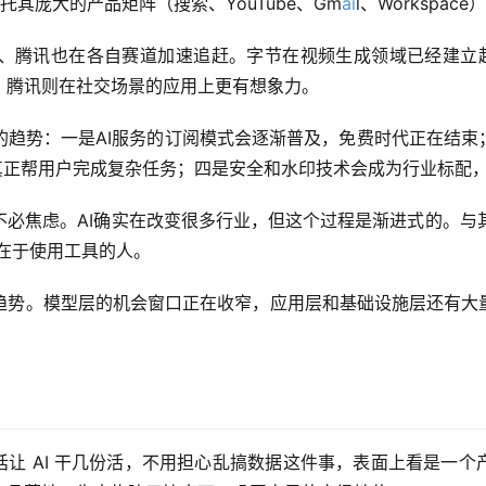
依托其庞大的产品矩阵（搜索、YouTube、Gm
ai
l、Workspa
腾讯也在各自赛道加速追赶。字节在视频生成领域已经建立起明显
，腾讯则在社交场景的应用上更有想象力。
趋势：一是AI服务的订阅模式会逐渐普及，免费时代正在结束
，真正帮用户完成复杂任务；四是安全和水印技术会成为行业标配，
必焦虑。AI确实在改变很多行业，但这个过程是渐进式的。与其担
键在于使用工具的人。
趋势。模型层的机会窗口正在收窄，应用层和基础设施层还有大量
布：一句话让 AI 干几份活，不用担心乱搞数据这件事，表面上看是