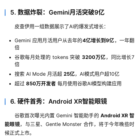
5. 数据炸裂：Gemini月活突破9亿
应
用
皮查伊用一组数据展示了AI的爆发式增长：
Gemini 应用月活用户从去年的
4亿增长到9亿
，一年翻
倍
行
业
谷歌每月处理的 tokens 突破
3200万亿
，同比增长7
登录
注册
/
倍
好
搜索 AI Mode 月活超
25亿
，AI模式用户超10亿
文
超过
850万开发者
每月使用谷歌AI模型构建应用
6. 硬件首秀：Android XR智能眼镜
教
程
谷歌首次曝光内置 Gemini 智能助手的 
Android XR 智
能眼镜
，与三星、Gentle Monster 合作，将于今年晚些时
候正式上市。
模