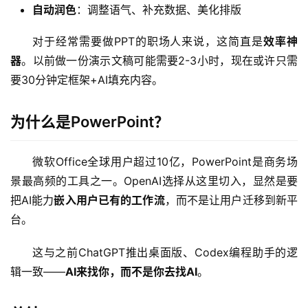
自动润色
：调整语气、补充数据、美化排版
对于经常需要做PPT的职场人来说，这简直是
效率神
器
。以前做一份演示文稿可能需要2-3小时，现在或许只需
要30分钟定框架+AI填充内容。
A
I
为什么是PowerPoint？
日
报
微软Office全球用户超过10亿，PowerPoint是商务场
景最高频的工具之一。OpenAI选择从这里切入，显然是要
把AI能力
嵌入用户已有的工作流
，而不是让用户迁移到新平
开
台。
源
项
这与之前ChatGPT推出桌面版、Codex编程助手的逻
目
辑一致——
AI来找你，而不是你去找AI
。