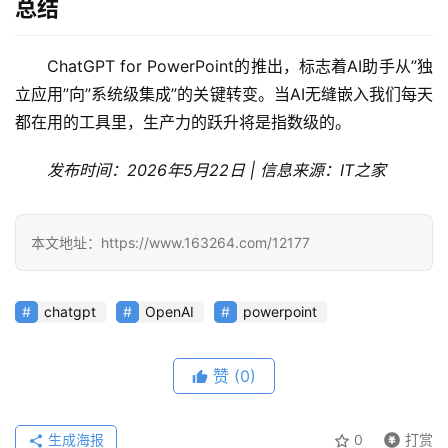
应
总结
用
ChatGPT for PowerPoint的推出，标志着AI助手从”独
立应用”向”系统级集成”的关键转变。当AI无缝嵌入我们每天
行
都在用的工具里，生产力的跃升将是指数级的。
业
登录
注册
/
发布时间：2026年5月22日 | 信息来源：IT之家
好
文
本文地址：https://www.163264.com/12177
教
程
chatgpt
OpenAI
powerpoint
赞
(0)
模
型
框
生成海报
0
打赏