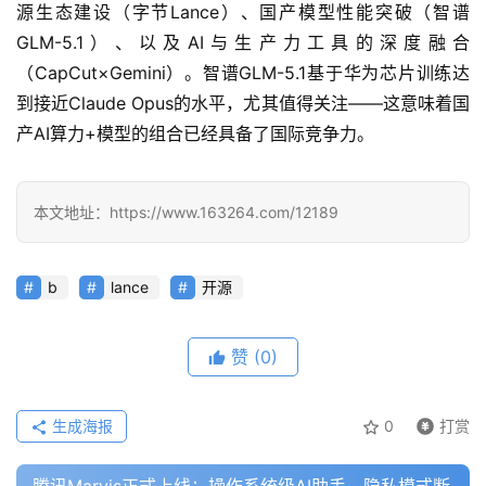
源生态建设（字节Lance）、国产模型性能突破（智谱
GLM-5.1）、以及AI与生产力工具的深度融合
（CapCut×Gemini）。智谱GLM-5.1基于华为芯片训练达
教
程
到接近Claude Opus的水平，尤其值得关注——这意味着国
产AI算力+模型的组合已经具备了国际竞争力。
模
型
本文地址：https://www.163264.com/12189
框
架
b
lance
开源
报
赞
(0)
告
生成海报
0
打赏