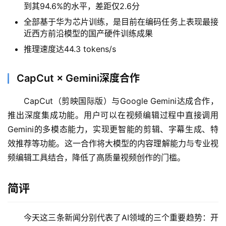
报
到其94.6%的水平，差距仅2.6分
全部基于华为芯片训练，是目前在编码任务上表现最接
近西方前沿模型的国产硬件训练成果
开
推理速度达44.3 tokens/s
源
项
CapCut × Gemini深度合作
目
CapCut（剪映国际版）与Google Gemini达成合作，
推出深度集成功能。用户可以在视频编辑过程中直接调用
应
Gemini的多模态能力，实现更智能的剪辑、字幕生成、特
用
效推荐等功能。这一合作将大模型的内容理解能力与专业视
频编辑工具结合，降低了高质量视频创作的门槛。
行
业
简评
登录
注册
/
好
今天这三条新闻分别代表了AI领域的三个重要趋势：开
文