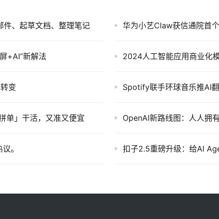
检索邮件、起草文档、整理笔记
大屏+AI”新解法
2024人工智能应用商业
式转变
Spotify联手环球音乐推A
I模型「拼单」干活，又准又便宜
OpenAI新路线图：人人拥有
热议。
扣子2.5重磅升级：给AI A