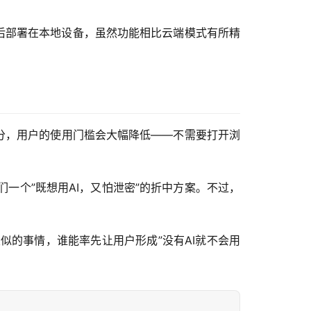
”后部署在本地设备，虽然功能相比云端模式有所精
部分，用户的使用门槛会大幅降低——不需要打开浏
们一个”既想用AI，又怕泄密”的折中方案。不过，
e都在做类似的事情，谁能率先让用户形成”没有AI就不会用