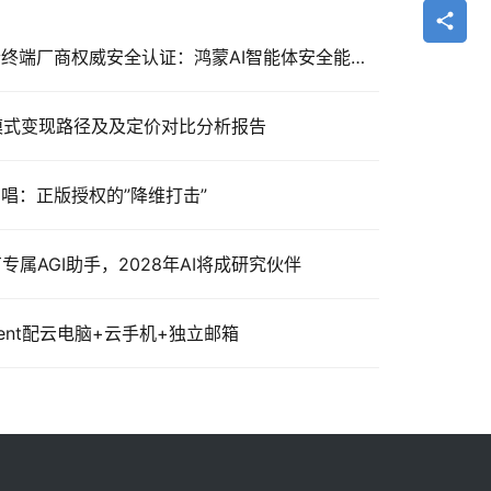
华为小艺Claw获信通院首个终端厂商权威安全认证：鸿蒙AI智能体安全能力获认可
化模式变现路径及及定价对比分析报告
I翻唱：正版授权的”降维打击”
专属AGI助手，2028年AI将成研究伙伴
gent配云电脑+云手机+独立邮箱