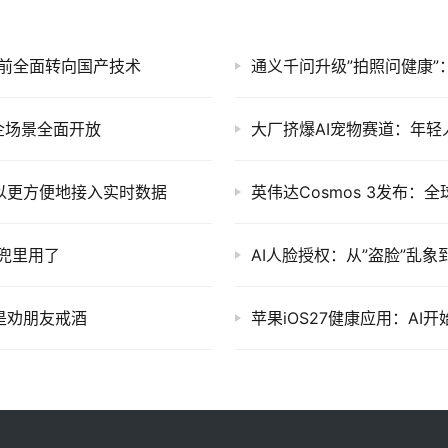
年前全面转向国产技术
通义千问升级”拍照问健康
企场景全面开放
大厂挤爆AI宠物赛道：年
于可以更方便地接入实时数据
揣兜里用了
AI人脸授权：从”盗脸”乱
衷是劝朋友戒酒
苹果iOS27健康应用：AI