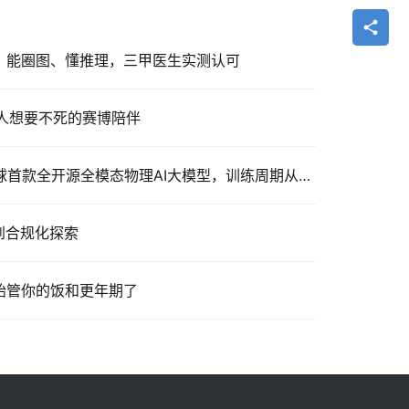
”：能圈图、懂推理，三甲医生实测认可
轻人想要不死的赛博陪伴
英伟达Cosmos 3发布：全球首款全开源全模态物理AI大模型，训练周期从数月缩至数天
象到合规化探索
开始管你的饭和更年期了