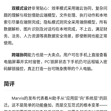
双模式设计
非常贴心：效率模式采用端云协同，复杂问
开
题的理解与规划借助云端模型，文件处理、执行动作和本地
源
索引尽量在端侧完成；隐私模式则完全采用端侧模型，所有
项
数据解析、图片识别及对话均在本地完成，不上云，满足财
目
务、法务、人力资源等高数据安全场景，即使断网也能正常
使用。
应
跨端协同
能力也是一大卖点。用户可在手机上直接查看
用
电脑屏幕并实时接管，PC锁屏状态下手机仍可远程输入密
码解锁操控，真正打造一台可随身携带的个人电脑。
行
业
简评
登录
注册
/
好
Marvis的发布代表着AI助手从”应用层”向”系统层”的跃
文
迁。这不是简单的功能叠加，而是交互范式的根本变革——