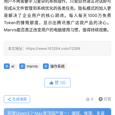
用户不再需要学习复杂的系统操作，只需自然语言对话即可
教
完成从文件管理到系统优化的各类任务。隐私模式的加入更
程
是解决了企业用户的核心顾虑。每人每天1000万免费
Token的慷慨额度，显示出腾讯推广这款产品的决心。
Marvis能否真正改变用户的电脑使用习惯，值得持续观察。
模
型
框
本文地址：https://www.163264.com/12268
架
ai
marvis
操作系统
报
告
赞
(0)
生成海报
0
打赏
阿里Qwen3.7-Max登顶国产第一：编程、推理、多语