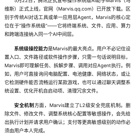
5月22日，腾讯正式宣布操作系统级AI助手Marvis（马
维斯）正式上线，官网（Marvis.qq.com）已开放下载。区
别于传统AI对话工具或单一应用层Agent，Marvis的核心定
位在于”操作系统级”——它将终端系统、文件、应用、算力
和跨端连接纳入同一个AI中间层。
系统级操控能力
是Marvis的最大亮点。用户不必记住设
置入口、文件路径或软件操作步骤，只需一句话说明目标，
Marvis即可理解任务、拆解步骤、调用对应Agent执行。例
如，用户可直接询问电脑配置、电池健康、网络状态，或让
它检测硬件能否流畅运行某款游戏，也可以通过聊天调整系
统设置、优化开机自启动项、清理冗余文件。
A
安全机制
方面，Marvis建立了L2级安全兜底机制。删
I
除文件、修改文件、调整系统核心配置等敏感操作，会先给
日
出执行计划并请求用户确认；支付等更高敏感级别的动作必
报
须由用户本人完成。