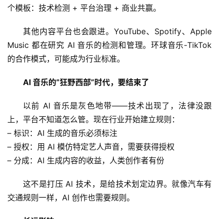
个模板：技术检测 + 平台治理 + 商业共赢。
业
登录
注册
/
其他内容平台也会跟进。YouTube、Spotify、Apple 
好
文
Music 都在研究 AI 音乐的检测和管理。环球音乐-TikTok 
的合作模式，可能成为行业标准。
AI 音乐的”狂野西部”时代，要结束了
教
程
以前 AI 音乐是灰色地带——技术出现了，法律没跟
上，平台不知道怎么管。现在行业开始建立规则：
– 标识：AI 生成的音乐必须标注
模
型
– 授权：用 AI 模仿特定艺人声音，需要获得授权
框
– 分成：AI 生成内容的收益，人类创作者有份
架
这不是打压 AI 技术，是给技术划定边界。就像汽车有
交通规则一样，AI 创作也需要规则。
报