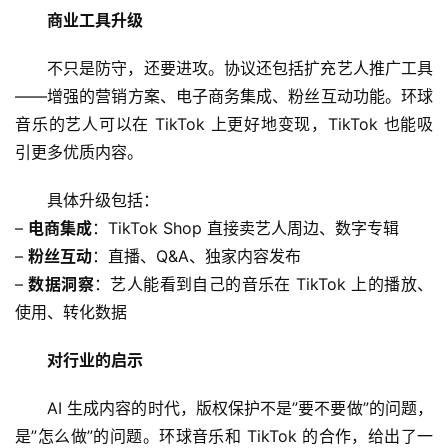
商业工具升级
A
I
不只是防守，还要进攻。协议还包括扩充艺人推广工具
日
——增强的营销方案、电子商务集成、粉丝互动功能。环球
报
音乐的艺人可以在 TikTok 上更好地变现，TikTok 也能吸
引更多优质内容。
开
具体升级包括：
源
– 
电商集成
：TikTok Shop 直接卖艺人周边、数字专辑
项
– 
粉丝互动
：直播、Q&A、独家内容发布
目
– 
数据洞察
：艺人能看到自己的音乐在 TikTok 上的播放、
使用、转化数据
应
对行业的启示
用
AI 生成内容的时代，版权保护不是”要不要做”的问题，
是”怎么做”的问题。环球音乐和 TikTok 的合作，给出了一
行