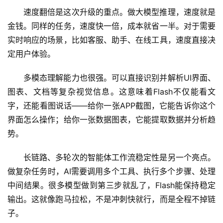
速度翻倍是这次升级的重点。做大模型推理，速度就是
金钱。同样的任务，速度快一倍，成本就省一半。对于需要
实时响应的场景，比如客服、助手、在线工具，速度直接决
定用户体验。
多模态理解能力也很强。可以直接识别并解析UI界面、
图表、文档等复杂视觉信息。这意味着Flash不仅能看文
字，还能看图说话——给你一张APP截图，它能告诉你这个
界面怎么操作；给你一张数据图表，它能提取数据并分析趋
A
势。
I
日
长链路、多轮次的智能体工作流稳定性是另一个亮点。
报
做复杂任务时，AI需要调用多个工具、执行多个步骤、处理
中间结果。很多模型做到第三步就乱了，Flash能保持稳定
输出。这就像跑马拉松，不是冲刺快就行，而是全程不掉链
开
子。
源