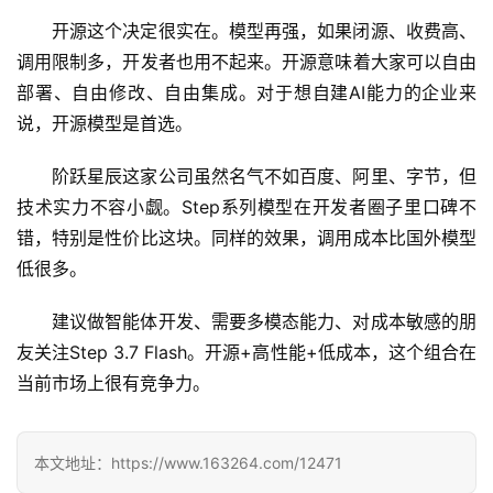
项
开源这个决定很实在。模型再强，如果闭源、收费高、
目
调用限制多，开发者也用不起来。开源意味着大家可以自由
部署、自由修改、自由集成。对于想自建AI能力的企业来
说，开源模型是首选。
应
用
阶跃星辰这家公司虽然名气不如百度、阿里、字节，但
技术实力不容小觑。Step系列模型在开发者圈子里口碑不
错，特别是性价比这块。同样的效果，调用成本比国外模型
行
业
低很多。
登录
注册
/
好
建议做智能体开发、需要多模态能力、对成本敏感的朋
文
友关注Step 3.7 Flash。开源+高性能+低成本，这个组合在
当前市场上很有竞争力。
教
程
本文地址：https://www.163264.com/12471