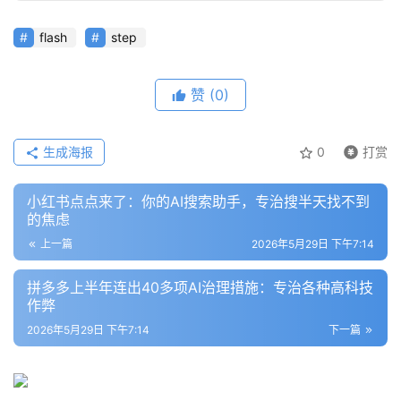
flash
step
模
型
框
赞
(0)
架
生成海报
0
打赏
报
告
小红书点点来了：你的AI搜索助手，专治搜半天找不到
的焦虑
上一篇
2026年5月29日 下午7:14
拼多多上半年连出40多项AI治理措施：专治各种高科技
作弊
2026年5月29日 下午7:14
下一篇