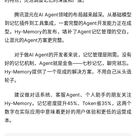
的特点，灵活调整记忆的深度和广度。
开
源
腾讯混元在AI Agent领域的布局越来越深。从基础模型
项
目
到记忆插件到工具集成，一套完整的Agent开发能力正在成
型。Hy-Memory的发布，填补了Agent记忆管理的空白，
让混元的Agent方案更完整。
应
用
对于做AI Agent的开发者来说，记忆管理是刚需。没有
好的记忆机制，Agent就是金鱼——七秒记忆，聊完就忘。
Hy-Memory提供了一个现成的解决方案，不用自己从头造
行
轮子。
业
登录
注册
/
建议做对话系统、客服Agent、个人助手的朋友关注
好
Hy-Memory。记忆密度提升45%、Token省35%，这两个
文
数字在实际应用中意味着更好的用户体验和更低的运营成
本。
教