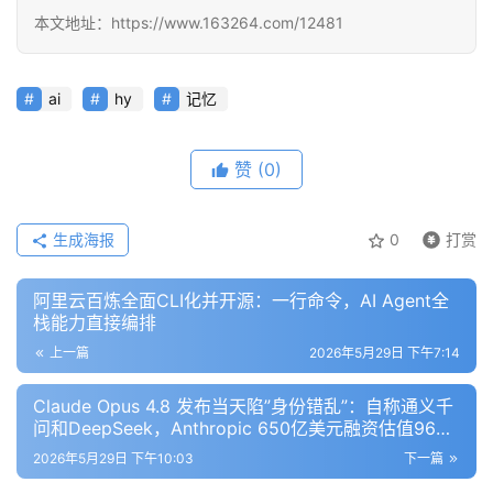
程
本文地址：https://www.163264.com/12481
模
ai
hy
记忆
型
框
赞
(0)
架
生成海报
0
打赏
报
告
阿里云百炼全面CLI化并开源：一行命令，AI Agent全
栈能力直接编排
上一篇
2026年5月29日 下午7:14
Claude Opus 4.8 发布当天陷”身份错乱”：自称通义千
问和DeepSeek，Anthropic 650亿美元融资估值9650
亿首超OpenAI
2026年5月29日 下午10:03
下一篇