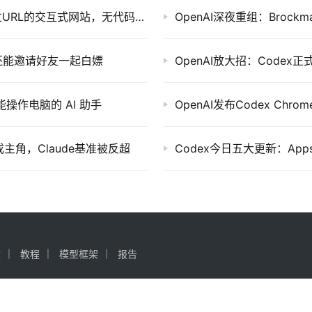
OpenAI Codex Sites 上线：一句话生成带独立URL的交互式网站，无代码平台集体面临淘汰
OpenAI深夜重组：Broc
，还能邀请好友一起白嫖
OpenAI放大招：Codex
能操作电脑的 AI 助手
OpenAI发布Codex C
成主角，Claude基准被反超
文
教程
模型框架
报告