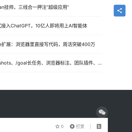
kman挂帅，三线合一押注”超级应用”
正式接入ChatGPT，10亿人即将用上AI智能体
hrome扩展：浏览器里直接写代码，周活突破400万
Codex今日五大更新：Appshots、/goal长任务、浏览器标注、团队插件、Analytics
0
打赏