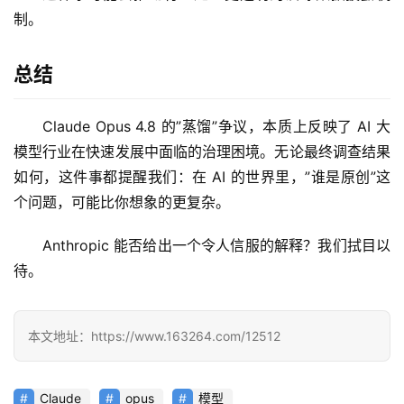
业
登录
注册
制。
/
好
总结
文
Claude Opus 4.8 的”蒸馏”争议，本质上反映了 AI 大
教
模型行业在快速发展中面临的治理困境。无论最终调查结果
程
如何，这件事都提醒我们：在 AI 的世界里，”谁是原创”这
个问题，可能比你想象的更复杂。
模
Anthropic 能否给出一个令人信服的解释？我们拭目以
型
待。
框
架
本文地址：https://www.163264.com/12512
报
告
Claude
opus
模型