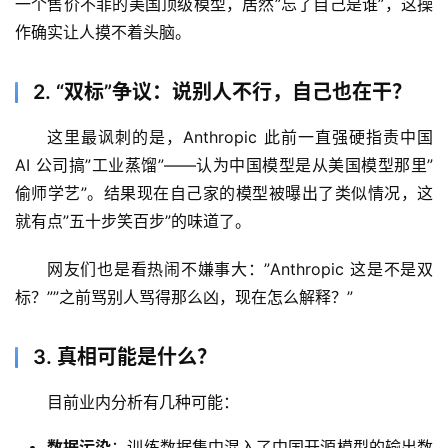
一个售价不菲的美国顶级模型，居然”忘了自己是谁”，这操
作确实让人摸不着头脑。
2. “双标”争议：说别人不行，自己也在干？
这里最讽刺的是，Anthropic 此前一直强硬指责中国 
AI 公司搞”工业蒸馏”——认为中国模型是从美国模型那里”
偷师学艺”。结果现在自己家的模型被曝出了类似情况，这
就有点”五十步笑百步”的味道了。
网友们也是看热闹不嫌事大：”Anthropic 这是不是双
标？””之前骂别人骂得那么凶，现在怎么解释？”
3. 真相可能是什么？
目前业内分析有几种可能：
数据污染
：训练数据集中混入了中国开源模型的输出数