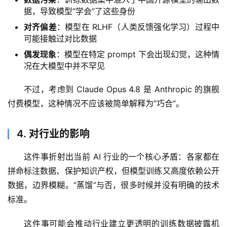
据，导致模型”学会”了这些身份
A
I
对齐偏差
：模型在 RLHF（人类反馈强化学习）过程中
日
可能接触过对比数据
报
偶发现象
：模型在特定 prompt 下会出现幻觉，这种情
况在大模型中并不罕见
不过，考虑到 Claude Opus 4.8 是 Anthropic 的旗舰
开
源
付费模型，这种情况不应该被简单解释为”巧合”。
项
目
4. 对行业的影响
这件事折射出当前 AI 行业的一个核心矛盾：各家都在
应
拼命标注数据、保护知识产权，但模型训练又高度依赖公开
用
数据，边界模糊。”蒸馏”与否，很多时候并没有明确的技术
标准。
行
这件事可能会推动行业建立更透明的训练数据披露机