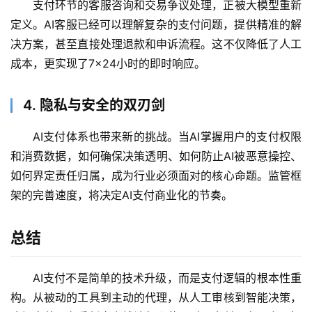
支付环节的客服咨询和交易争议处理，正被大模型重新
开
源
定义。AI客服已经可以理解复杂的支付问题，提供精准的解
项
决方案，甚至直接处理退款和申诉流程。这不仅降低了人工
目
成本，更实现了7×24小时的即时响应。
4. 隐私与安全的双刃剑
应
用
AI支付体系也带来新的挑战。当AI掌握用户的支付权限
和消费数据，如何确保决策透明、如何防止AI被恶意操控、
如何界定责任归属，成为行业必须面对的核心命题。监管框
行
架的完善速度，将决定AI支付商业化的节奏。
业
登录
注册
/
好
总结
文
AI支付不是简单的技术升级，而是支付逻辑的根本性重
构。从被动的工具到主动的代理，从人工审核到智能决策，
教