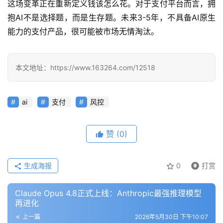
这场变革正在重新定义钱该怎么花。对于支付平台而言，拥
程
抱AI不是选择题，而是生存题。未来3-5年，不具备AI原生
能力的支付产品，很可能被市场无情淘汰。
模
型
本文地址：https://www.163264.com/12518
框
架
ai
支付
风控
报
赞
(0)
告
生成海报
0
打赏
Claude Opus 4.8正式上线：Anthropic最强推理模型
再进化
上一篇
2026年5月30日 下午10:07