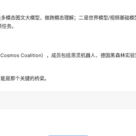
：一是多模态图文大模型，做跨模态理解；二是世界模型/视频基础
项任务。
smos Coalition），成员包括思灵机器人、德国黑森林实验室、Gen
3可能是那个关键的桥梁。