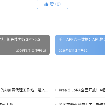
赞
(0)
型，编程能力超GPT-5.5
千问APP六一数据：AI礼
2026年6月1日 下午6:21
2026年6月1日 下午6:21
Meet Miora：一款能「画图、视频、UI、3D」的AI创意代理工作站，进入国际测试版
Krea 2 LoRA全面开
是取代人类
美国可能要严管AI了：新