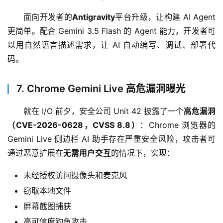
面向开发者的
Antigravity
平台升级，让构建 AI Agent 
应
更简单。配合 Gemini 3.5 Flash 的 Agent 能力，开发者可
用
以用自然语言描述需求，让 AI 自动编写、调试、部署代
码。
行
7. Chrome Gemini Live 高危漏洞曝光
业
登录
注册
/
就在 I/O 前夕，安全公司 Unit 42 披露了一个
高危漏洞
好
（CVE-2026-0628，CVSS 8.8）
：Chrome 浏览器的 
文
Gemini Live 侧边栏 AI 助手存在严重安全风险，攻击者可
通过恶意扩展在
无需用户交互
的情况下，实现：
教
未经授权访问摄像头和麦克风
程
窃取本地文件
屏幕截图捕获
模
高可信度钓鱼攻击