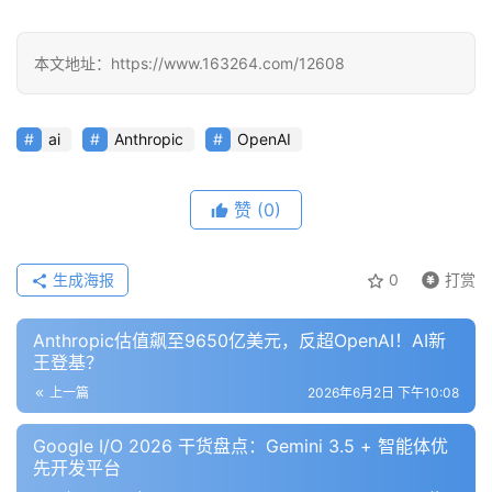
程
本文地址：https://www.163264.com/12608
模
型
框
ai
Anthropic
OpenAI
架
赞
(0)
报
告
生成海报
0
打赏
Anthropic估值飙至9650亿美元，反超OpenAI！AI新
王登基？
上一篇
2026年6月2日 下午10:08
Google I/O 2026 干货盘点：Gemini 3.5 + 智能体优
先开发平台