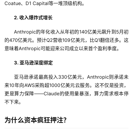
Coatue、D1 Capital等一堆顶级机构。
2. 收入爆炸式增长
Anthropic的年化收入从年初的140亿美元飙升到5月初
的470亿美元。预计Q2营收109亿美元，比Q1翻倍还多。这
意味着Anthropic可能迎来公司成立以来首个盈利季度。
3. 亚马逊深度绑定
亚马逊承诺最高投入330亿美元，Anthropic则承诺未
来10年向AWS采购超1000亿美元云服务。这不仅是投资，
A
更是算力保障——Claude的使用量暴涨，算力需求根本停
I
日
不下来。
报
为什么资本疯狂押注？
开