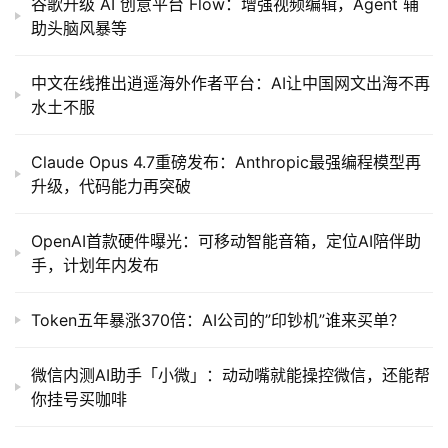
谷歌升级 AI 创意平台 Flow：增强视频编辑，Agent 辅
助头脑风暴等
中文在线推出逍遥海外作者平台：AI让中国网文出海不再
水土不服
Claude Opus 4.7重磅发布：Anthropic最强编程模型再
升级，代码能力再突破
OpenAI首款硬件曝光：可移动智能音箱，定位AI陪伴助
手，计划年内发布
Token五年暴涨370倍：AI公司的”印钞机”谁来买单？
微信内测AI助手「小微」：动动嘴就能操控微信，还能帮
你挂号买咖啡