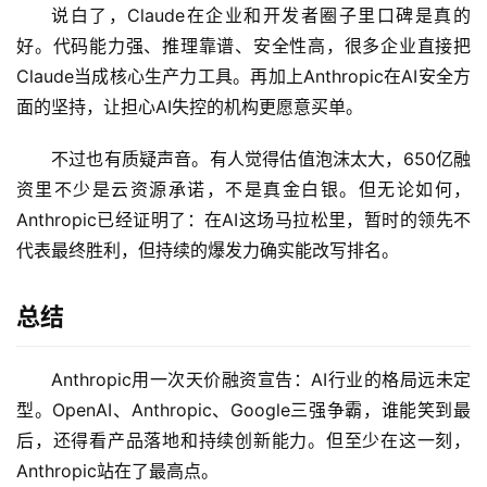
说白了，Claude在企业和开发者圈子里口碑是真的
源
好。代码能力强、推理靠谱、安全性高，很多企业直接把
项
目
Claude当成核心生产力工具。再加上Anthropic在AI安全方
面的坚持，让担心AI失控的机构更愿意买单。
不过也有质疑声音。有人觉得估值泡沫太大，650亿融
应
用
资里不少是云资源承诺，不是真金白银。但无论如何，
Anthropic已经证明了：在AI这场马拉松里，暂时的领先不
代表最终胜利，但持续的爆发力确实能改写排名。
行
业
登录
注册
总结
/
好
文
Anthropic用一次天价融资宣告：AI行业的格局远未定
型。OpenAI、Anthropic、Google三强争霸，谁能笑到最
后，还得看产品落地和持续创新能力。但至少在这一刻，
教
Anthropic站在了最高点。