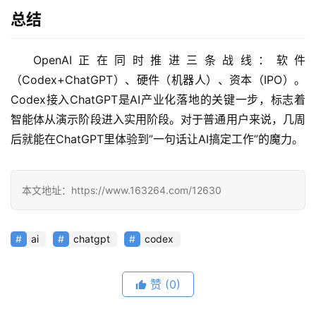
总结
应
用
OpenAI正在同时推进三条战线：软件
（Codex+ChatGPT）、硬件（机器人）、资本（IPO）。
行
Codex接入ChatGPT是AI产业化落地的关键一步，标志着
业
登录
注册
智能体从演示阶段进入实用阶段。对于普通用户来说，几周
/
后就能在ChatGPT里体验到”一句话让AI搞定工作”的魔力。
好
文
本文地址：https://www.163264.com/12630
教
程
ai
chatgpt
codex
赞
(0)
模
型