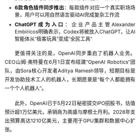
6款角色插件同步推出
：每款插件对应一个真实职场场
景，用户可以用自然语言驱动AI完成复杂工作流
ChatGPT成为入口
：企业产品主管Alexander
Embiricos明确表示，Codex将被放入ChatGPT，让AI
智能体从”极客玩具”变成”全民工具”
更值得关注的是，OpenAI同步重启了机器人业务。
A
CEO山姆·奥特曼在6月1日宣布组建”OpenAI Robotics”团
I
日
队，由Sora核心开发者Aditya Ramesh领导，短期目标是
报
开发协助技术工人的机器人，长期愿景是”每个人都能拥有
一个个人机器人”。
开
此外，OpenAI已于5月22日秘密提交IPO招股书，估值
源
预计超1万亿美元，承销商为高盛与摩根士丹利。2028年支
项
出预算高达1210亿美元，主要用于GPU集群和数据中心扩
目
张。