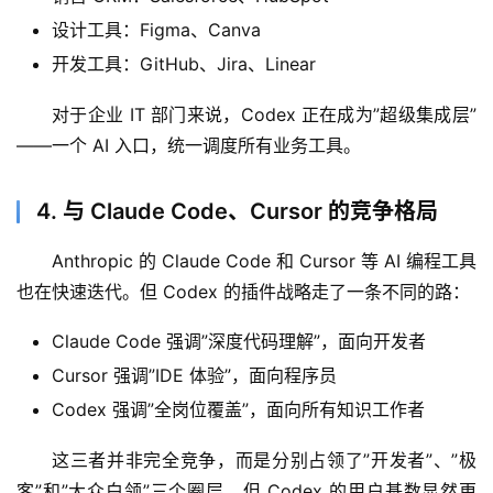
设计工具：Figma、Canva
开发工具：GitHub、Jira、Linear
应
用
对于企业 IT 部门来说，Codex 正在成为”超级集成层”
——一个 AI 入口，统一调度所有业务工具。
行
业
4. 与 Claude Code、Cursor 的竞争格局
登录
注册
/
好
Anthropic 的 Claude Code 和 Cursor 等 AI 编程工具
文
也在快速迭代。但 Codex 的插件战略走了一条不同的路：
Claude Code 强调”深度代码理解”，面向开发者
教
Cursor 强调”IDE 体验”，面向程序员
程
Codex 强调”全岗位覆盖”，面向所有知识工作者
这三者并非完全竞争，而是分别占领了”开发者”、”极
模
客”和”大众白领”三个圈层。但 Codex 的用户基数显然更