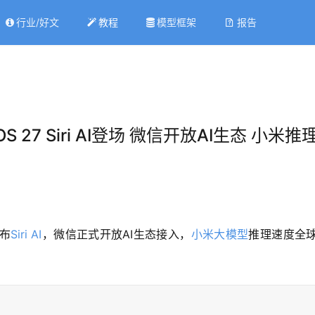
行业/好文
教程
模型框架
报告
iOS 27 Siri AI登场 微信开放AI生态 小
布
Siri AI
，微信正式开放AI生态接入，
小米大模型
推理速度全球