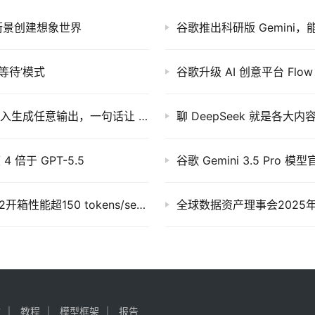
实街景创建想象世界
谷歌推出科研版 Gemini
等待’模式
谷歌升级 AI 创意平台 Fl
谷歌 Gemini Omni 全能模型发布：可从任意输入生成任意输出，一句话让 AI 修改视频
聊 DeepSeek 就是各大
4 倍于 GPT-5.5
谷歌 Gemini 3.5 P
英伟达官宣适配DeepSeek-V4：GB200 NVL72开箱性能超150 tokens/sec，百万Token上下文直接拉满
全球数据资产理事会2025年
文
教程
模型框架
报告