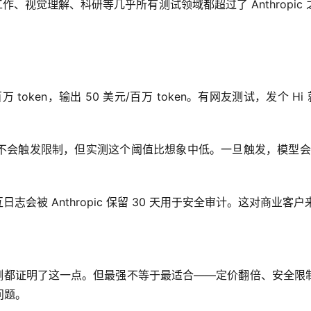
识工作、视觉理解、科研等几乎所有测试领域都超过了 Anthrop
万 token，输出 50 美元/百万 token。有网友测试，发个 
用不会触发限制，但实测这个阈值比想象中低。一旦触发，模型会直接降级到
日志会被 Anthropic 保留 30 天用于安全审计。这对商
强，榜单和实测都证明了这一点。但最强不等于最适合——定价翻倍、
问题。