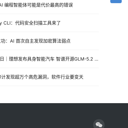
：AI 编程智能体可能是代价最高的错误
urity CLI：代码安全扫描工具来了
view 立功：AI 首次自主发现加密算法弱点
AI 行业日报 · 2026年6月17日｜理想发布具身智能汽车 智谱开源GLM-5.2 微信支付推出AI专属卡
I安全审计发现超万个高危漏洞，软件行业要变天