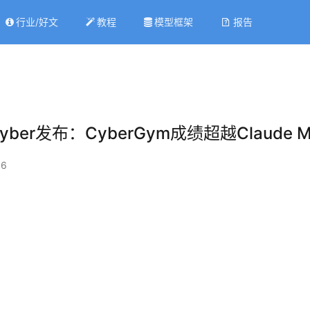
行业/好文
教程
模型框架
报告
Cyber发布：CyberGym成绩超越Claude My
36