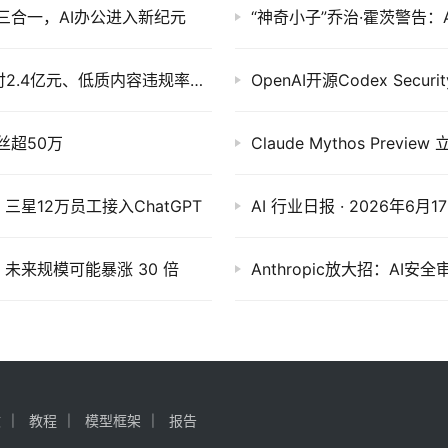
能体三合一，AI办公进入新纪元
“神奇小子”乔治·霍茨警告
抖音生活服务交出消费者保护成绩单：先行赔付2.4亿元、低质内容违规率降82%
OpenAI开源Codex Sec
丝超50万
Claude Mythos Pre
星12万员工接入ChatGPT
，未来规模可能暴涨 30 倍
Anthropic放大招：A
文
教程
模型框架
报告