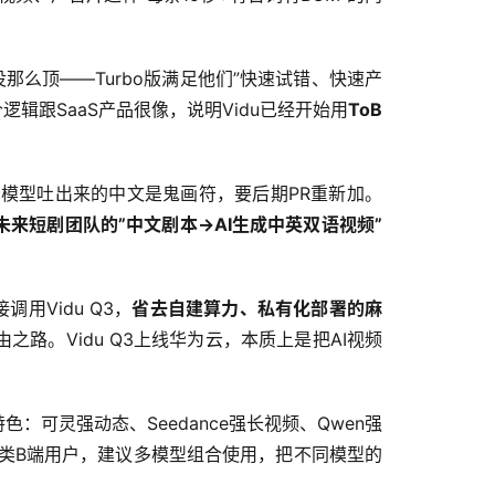
那么顶——Turbo版满足他们”快速试错、快速产
辑跟SaaS产品很像，说明Vidu已经开始用
ToB
模型吐出来的中文是鬼画符，要后期PR重新加。
未来短剧团队的”中文剧本→AI生成中英双语视频”
Vidu Q3，
省去自建算力、私有化部署的麻
路。Vidu Q3上线华为云，本质上是把AI视频
特色：可灵强动态、Seedance强长视频、Qwen强
类B端用户，建议多模型组合使用，把不同模型的