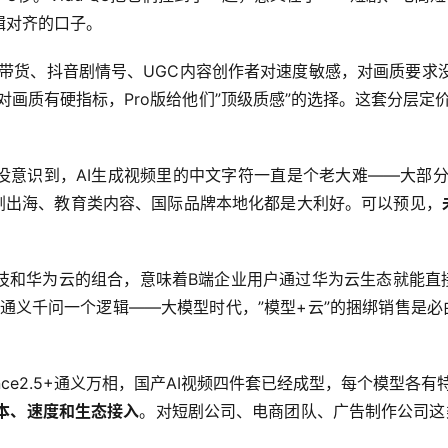
辑对齐的口子。
视频带货、抖音剧情号、UGC内容创作者对速度敏感，对画质要求没
画质有硬指标，Pro版给他们”顶级质感”的选择。这套分层定价逻
没意识到，AI生成视频里的中文字符一直是个老大难——大部分
对短剧出海、教育类内容、国际品牌本地化都是大利好。可以预见，
和华为云的组合，意味着B端企业用户通过华为云生态就能直接调用
义千问一个逻辑——大模型时代，”模型+云”的捆绑销售是必由之
dance2.5+通义万相，国产AI视频四件套已经成型，每个模型各有
本、速度和生态接入
。对短剧公司、电商团队、广告制作公司这