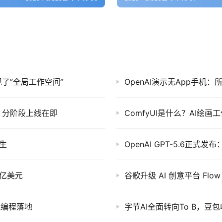
发现了”全局工作空间”
OpenAI演示无App手机：
，分阶段上线在即
ComfyUI是什么？AI绘画工作
人生
OpenAI GPT-5.6正
0亿美元
谷歌升级 AI 创意平台 Fl
能编程落地
字节AI全面转向To B，豆