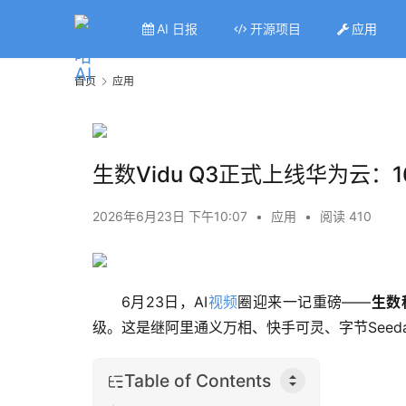
AI 日报
开源项目
应用
首页
应用
生数Vidu Q3正式上线华为云
2026年6月23日 下午10:07
•
应用
•
阅读 410
6月23日，AI
视频
圈迎来一记重磅——
生数
级。这是继阿里通义万相、快手可灵、字节Seeda
Table of Contents