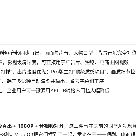
16秒视频+音频同步直出，画面与声音、人物口型、背景音乐完全对
0P，影视级清晰度，可直接用于广告片、短剧、电商主图视频
创意打样”，出片速度优先；Pro版主打”顶级质感项目”，画质细节
日、韩等多语种自动渲染并输出，省去字幕组工序
，企业用户可一键调用API，B端接入门槛大幅降低
直出 + 1080P + 音视频对齐
，这三件事在之前的国产AI视频
8秒。Vidu Q3把它们捏到了一起，意义在于——短剧、电商短视