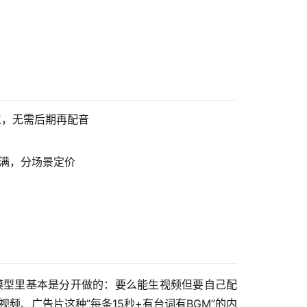
位，无需后期再配音
拉满，分场景定价
模型里基本是分开做的：要么能生视频但要自己配
频、广告片这种”每条15秒+有台词有BGM”的内