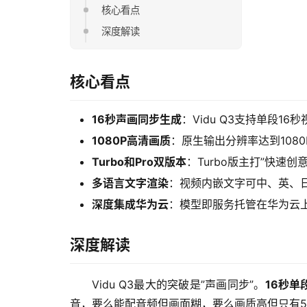
核心看点
深度解读
核心看点
16秒声画同步生成
：Vidu Q3支持单段
1080P高清画质
：原生输出分辨率达到108
Turbo和Pro双版本
：Turbo版主打”快速
多语言文字渲染
：视频内嵌文字可中、英、
深度集成华为云
：模型即服务托管在华为云上
深度解读
Vidu Q3最大的突破是”声画同步”。
16秒单段
音，要么能配音频但画面糊，要么画质高但只有5-