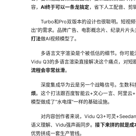
容，
AI终于可以一条龙搞定
，省下人工配音、剪
Turbo和Pro双版本的设计也很聪明。短
出”的需求。品牌广告、电影概念片、纪录片片头对
打法
做AI视频模型了。
多语言文字渲染是个被低估的细节。你可能
Vidu Q3的多语言渲染直接解决这个痛点，
流程会非常丝滑
。
深度集成华为云是另一个战略信号。生数科技
烦
。这个打法跟百度智能云+文心一言、阿里云+通
模型做成了”水电煤”一样的基础设施。
对内容创作者来说，Vidu Q3+可灵+See
语义理解、Vidu强声画同步。
接下来拼的就是成
优势拼成一套生产管线。