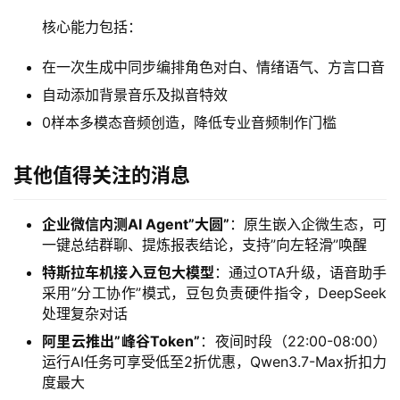
用
核心能力包括：
在一次生成中同步编排角色对白、情绪语气、方言口音
行
自动添加背景音乐及拟音特效
业
登录
注册
0样本多模态音频创造，降低专业音频制作门槛
/
好
其他值得关注的消息
文
企业微信内测AI Agent”大圆”
：原生嵌入企微生态，可
一键总结群聊、提炼报表结论，支持”向左轻滑”唤醒
教
程
特斯拉车机接入豆包大模型
：通过OTA升级，语音助手
采用”分工协作”模式，豆包负责硬件指令，DeepSeek
处理复杂对话
模
阿里云推出”峰谷Token”
：夜间时段（22:00-08:00）
型
运行AI任务可享受低至2折优惠，Qwen3.7-Max折扣力
度最大
框