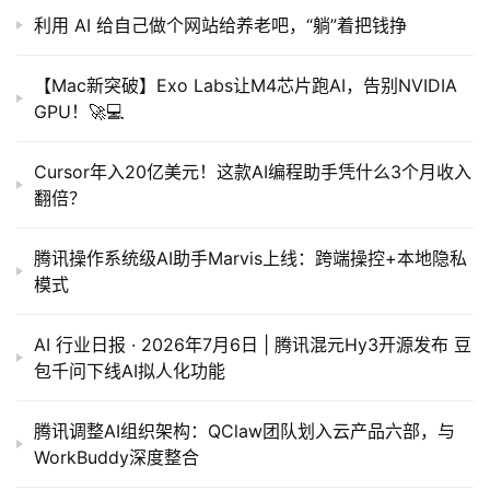
利用 AI 给自己做个网站给养老吧，“躺”着把钱挣
【Mac新突破】Exo Labs让M4芯片跑AI，告别NVIDIA
GPU！🚀💻
Cursor年入20亿美元！这款AI编程助手凭什么3个月收入
翻倍？
腾讯操作系统级AI助手Marvis上线：跨端操控+本地隐私
模式
AI 行业日报 · 2026年7月6日 | 腾讯混元Hy3开源发布 豆
包千问下线AI拟人化功能
腾讯调整AI组织架构：QClaw团队划入云产品六部，与
WorkBuddy深度整合