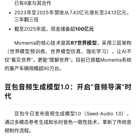
已有9家与其合作
2023年至2025年营收从7.43亿元增长至24.13亿元，
三年翻三倍
截至2025年底，现金储备超
100亿元
Momenta的核心技术是其
R7世界模型
，采用三层架构
A
（世界模型预训练、世界模型仿真、强化学习），让AI不
I
日
仅”看见世界”，更能”理解世界”。目前已搭载Momenta系统
报
的量产车辆规模超90万台。
豆包音频生成模型1.0：开启”音频导演”时
开
代
源
项
目
豆包今日发布音频生成模型1.0（Seed-Audio 1.0），
通过多模态参考生成和长时音色一致性技术，革新了传统音
频制作流程。
应