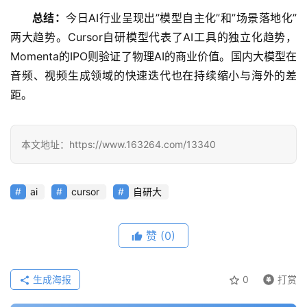
架
总结：
今日AI行业呈现出”模型自主化”和”场景落地化”
两大趋势。Cursor自研模型代表了AI工具的独立化趋势，
Momenta的IPO则验证了物理AI的商业价值。国内大模型在
报
告
音频、视频生成领域的快速迭代也在持续缩小与海外的差
距。
本文地址：https://www.163264.com/13340
ai
cursor
自研大
赞
(0)
生成海报
0
打赏